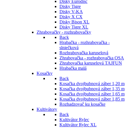
Disky Eurodisc
Disky Tigre
Disky V-KA
Disky X CX
Disky Bison XL
Disky Tigre XL
Zhrabovačky - rozhrabovačky
Back
Hrabačka - rozhrabovačka -
slniečková
Rozhrabovačka karuselová
Zhrabovačka - rozhrabovačka OSA
Zhrabovačka karuselová TAJFUN
Hrabačka malá
Kosačky
Back
Kosačka dvojbubnová záber 1,20 m
Kosačka dvojbubnová záber 1,35 m
Kosačka dvojbubnová záber 1,65 m
Kosačka dvojbubnová záber 1,85 m
Rozhadzovač ku kosačke
Kultivátory
Back
Kultivátor Rylec
Kultivátor Rylec XL