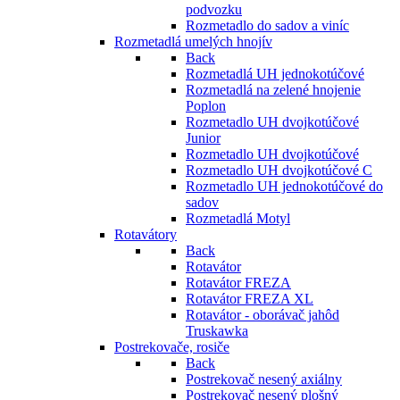
podvozku
Rozmetadlo do sadov a viníc
Rozmetadlá umelých hnojív
Back
Rozmetadlá UH jednokotúčové
Rozmetadlá na zelené hnojenie
Poplon
Rozmetadlo UH dvojkotúčové
Junior
Rozmetadlo UH dvojkotúčové
Rozmetadlo UH dvojkotúčové C
Rozmetadlo UH jednokotúčové do
sadov
Rozmetadlá Motyl
Rotavátory
Back
Rotavátor
Rotavátor FREZA
Rotavátor FREZA XL
Rotavátor - oborávač jahôd
Truskawka
Postrekovače, rosiče
Back
Postrekovač nesený axiálny
Postrekovač nesený plošný