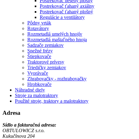
Postrekovač nesený plošný
Postrekovač ťahaný axiálny
Postrekovač ťahaný plošný
Regulácie a ventilátory
Pôdny vrták
Rotavátory
Rozmetadlá umelých hnojív
Rozmetadlá maštaľného hnoja
Sadzače zemiakov
Snežné frézy
Štiepkovače
Traktorové prívesy
Triedičky zemiakov
Vyorávače
Zhrabovačky - rozhrabovačky
Hrobkovače
Náhradné diely
Stroje za malotraktory
Použité stroje, traktory a malotraktory
Adresa
Sídlo a fakturačná adresa:
OBTULOWICZ s.r.o.
Kukučínova 204