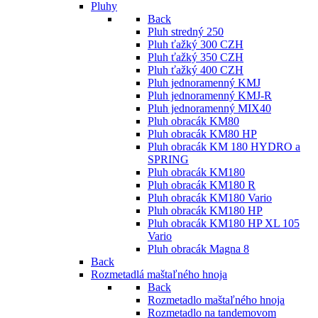
Pluhy
Back
Pluh stredný 250
Pluh ťažký 300 CZH
Pluh ťažký 350 CZH
Pluh ťažký 400 CZH
Pluh jednoramenný KMJ
Pluh jednoramenný KMJ-R
Pluh jednoramenný MIX40
Pluh obracák KM80
Pluh obracák KM80 HP
Pluh obracák KM 180 HYDRO a
SPRING
Pluh obracák KM180
Pluh obracák KM180 R
Pluh obracák KM180 Vario
Pluh obracák KM180 HP
Pluh obracák KM180 HP XL 105
Vario
Pluh obracák Magna 8
Back
Rozmetadlá maštaľného hnoja
Back
Rozmetadlo maštaľného hnoja
Rozmetadlo na tandemovom