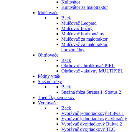
Kultivátor
Kultivátor za malotraktor
Mulčovače
Back
Mulčovač Leopard
Mulčovač bočný
Mulčovač horizontálny
Mulčovač za malotraktor
Mulčovač za malotraktor
horizontálny
Ohrňovače
Back
Ohrňovač - hrobkovač PIEL
Ohrňovač - aktívny MULTIPIEL
Pôdny vrták
Snežné frézy
Back
Snežná fréza Stratus 1, Stratus 2
Triedičky zemiakov
Vyorávače
Back
Vyorávač jednoriadkový Bulwa 1
Vyorávač jednoriadkový - vibračný
Vyorávač dvojriadkový Bulwa 2
Vyorávač dvojriadkový TEC