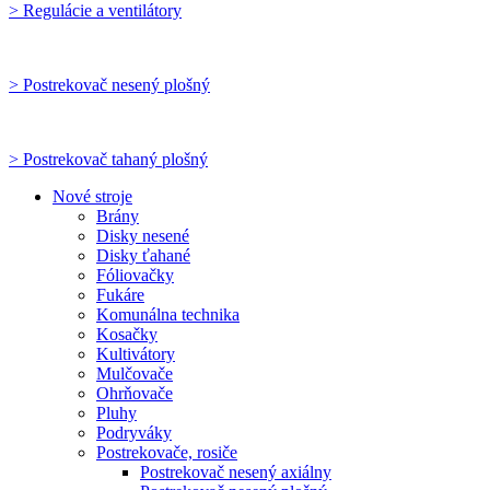
> Regulácie a ventilátory
> Postrekovač nesený plošný
> Postrekovač tahaný plošný
Nové stroje
Brány
Disky nesené
Disky ťahané
Fóliovačky
Fukáre
Komunálna technika
Kosačky
Kultivátory
Mulčovače
Ohrňovače
Pluhy
Podryváky
Postrekovače, rosiče
Postrekovač nesený axiálny