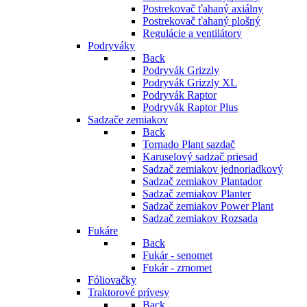
Postrekovač ťahaný axiálny
Postrekovač ťahaný plošný
Regulácie a ventilátory
Podryváky
Back
Podryvák Grizzly
Podryvák Grizzly XL
Podryvák Raptor
Podryvák Raptor Plus
Sadzače zemiakov
Back
Tornado Plant sazdač
Karuselový sadzač priesad
Sadzač zemiakov jednoriadkový
Sadzač zemiakov Plantador
Sadzač zemiakov Planter
Sadzač zemiakov Power Plant
Sadzač zemiakov Rozsada
Fukáre
Back
Fukár - senomet
Fukár - zrnomet
Fóliovačky
Traktorové prívesy
Back