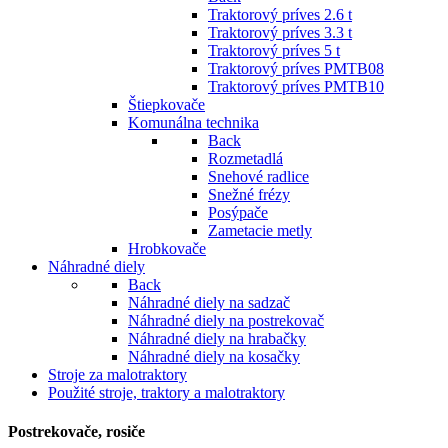
Traktorový príves 2.6 t
Traktorový príves 3.3 t
Traktorový príves 5 t
Traktorový príves PMTB08
Traktorový príves PMTB10
Štiepkovače
Komunálna technika
Back
Rozmetadlá
Snehové radlice
Snežné frézy
Posýpače
Zametacie metly
Hrobkovače
Náhradné diely
Back
Náhradné diely na sadzač
Náhradné diely na postrekovač
Náhradné diely na hrabačky
Náhradné diely na kosačky
Stroje za malotraktory
Použité stroje, traktory a malotraktory
Postrekovače, rosiče