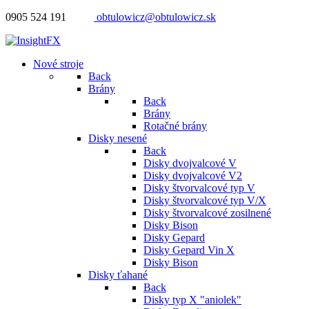
0905 524 191
obtulowicz@obtulowicz.sk
Nové stroje
Back
Brány
Back
Brány
Rotačné brány
Disky nesené
Back
Disky dvojvalcové V
Disky dvojvalcové V2
Disky štvorvalcové typ V
Disky štvorvalcové typ V/X
Disky štvorvalcové zosilnené
Disky Bison
Disky Gepard
Disky Gepard Vin X
Disky Bison
Disky ťahané
Back
Disky typ X "aniolek"